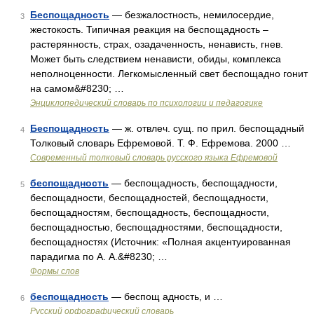
Беспощадность
— безжалостность, немилосердие,
3
жестокость. Типичная реакция на беспощадность –
растерянность, страх, озадаченность, ненависть, гнев.
Может быть следствием ненависти, обиды, комплекса
неполноценности. Легкомысленный свет беспощадно гонит
на самом&#8230; …
Энциклопедический словарь по психологии и педагогике
Беспощадность
— ж. отвлеч. сущ. по прил. беспощадный
4
Толковый словарь Ефремовой. Т. Ф. Ефремова. 2000 …
Современный толковый словарь русского языка Ефремовой
беспощадность
— беспощадность, беспощадности,
5
беспощадности, беспощадностей, беспощадности,
беспощадностям, беспощадность, беспощадности,
беспощадностью, беспощадностями, беспощадности,
беспощадностях (Источник: «Полная акцентуированная
парадигма по А. А.&#8230; …
Формы слов
беспощадность
— беспощ адность, и …
6
Русский орфографический словарь