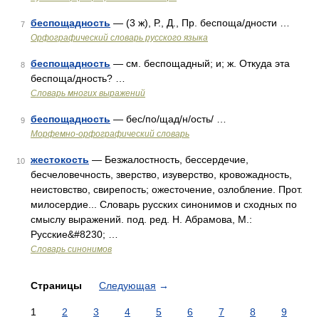
беспощадность
— (3 ж), Р., Д., Пр. беспоща/дности …
7
Орфографический словарь русского языка
беспощадность
— см. беспощадный; и; ж. Откуда эта
8
беспоща/дность? …
Словарь многих выражений
беспощадность
— бес/по/щад/н/ость/ …
9
Морфемно-орфографический словарь
жестокость
— Безжалостность, бессердечие,
10
бесчеловечность, зверство, изуверство, кровожадность,
неистовство, свирепость; ожесточение, озлобление. Прот.
милосердие... Словарь русских синонимов и сходных по
смыслу выражений. под. ред. Н. Абрамова, М.:
Русские&#8230; …
Словарь синонимов
Страницы
Следующая
→
1
2
3
4
5
6
7
8
9