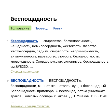
беспощадность
Толкование
Перевод
Книги
беспощадность
— свирепство, бесчеловечность,
1
нещадность, немилосердность, жестокость, зверство,
жестокосердие, садизм, свирепость, непримиримость,
антигуманность, варварство, лютость, безжалостность,
кровожадность Словарь русских синонимов. беспощадность
см.&#8230; …
Словарь синонимов
БЕСПОЩАДНОСТЬ
— БЕСПОЩАДНОСТЬ,
2
беспощадности, мн. нет, жен. отвлеч. сущ. к беспощадный.
Беспощадность приговора. С беспощадностью уничтожать
врагов. Толковый словарь Ушакова. Д.Н. Ушаков. 1935 1940
…
Толковый словарь Ушакова